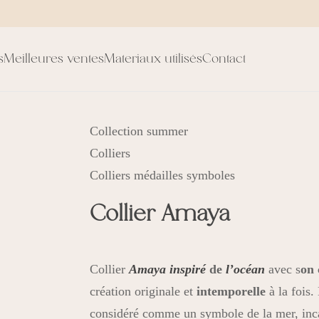
s
Meilleures ventes
Materiaux utilisés
Contact
Collection summer
Colliers
Colliers médailles symboles
Collier Amaya
Collier
Amaya
inspiré
de
l’océan
avec
s
on 
création originale et
intemporelle
à la fois.
considéré comme un symbole de la mer, incar