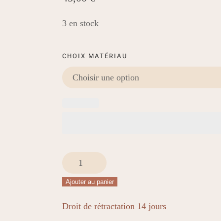
3 en stock
CHOIX MATÉRIAU
quantité
de
Ajouter au panier
Collier
Amaya
Droit de rétractation 14 jours