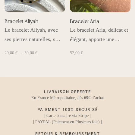
Bracelet Aliyah
Bracelet Aria
Le bracelet Aliyah, avec
Le bracelet Aria, délicat et
ses pierres naturelles, s…
élégant, apporte une…
Plage
29,00
€
–
39,00
€
52,00
€
de
prix :
29,00 €
à
39,00 €
LIVRAISON OFFERTE
En France Métropolitaine, dès
69€
d’achat
PAIEMENT 100% SECURISÉ
| Carte bancaire via Stripe |
| PAYPAL (Paiement en Plusieurs fois) |
RETOUR & REMBOURSEMENT