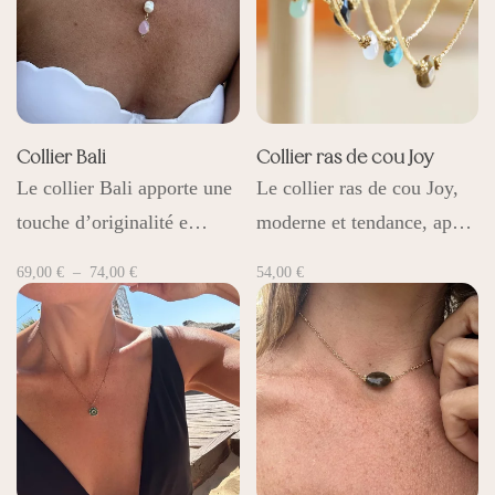
Collier Bali
Collier ras de cou Joy
Le collier Bali apporte une
Le collier ras de cou Joy,
touche d’originalité e…
moderne et tendance, ap…
Plage
69,00
€
–
74,00
€
54,00
€
de
prix :
69,00 €
à
74,00 €