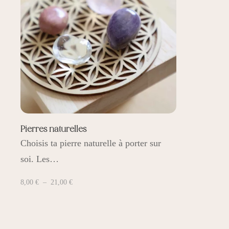
Pierres naturelles
Choisis ta pierre naturelle à porter sur
soi. Les…
Plage
8,00
€
–
21,00
€
de
prix :
8,00 €
à