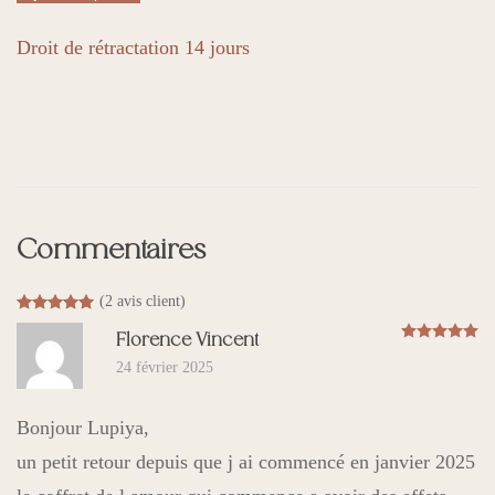
Coffret
Amour
Droit de rétractation 14 jours
LOVA’ALMA
Commentaires
(
2
avis client)
Noté
2
5.00
sur 5 basé sur
notations client
N
Florence Vincent
24 février 2025
Bonjour Lupiya,
un petit retour depuis que j ai commencé en janvier 2025