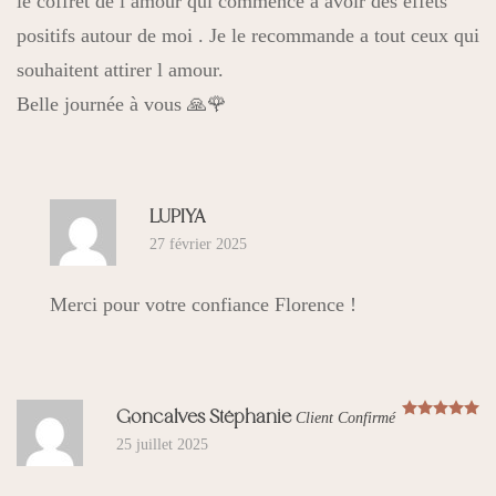
le coffret de l amour qui commence a avoir des effets
positifs autour de moi . Je le recommande a tout ceux qui
souhaitent attirer l amour.
Belle journée à vous 🙏🌹
LUPIYA
27 février 2025
Merci pour votre confiance Florence !
N
Goncalves Stéphanie
Client Confirmé
25 juillet 2025