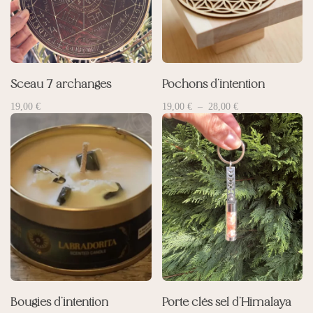
Sceau 7 archanges
Pochons d’intention
Plage
19,00
€
19,00
€
–
28,00
€
de
prix :
19,00 €
à
28,00 €
Bougies d’intention
Porte clés sel d’Himalaya