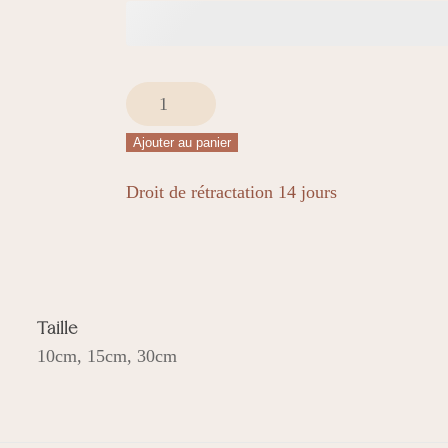
quantité
de
Ajouter au panier
Fleur
de
Droit de rétractation 14 jours
vie
Taille
10cm, 15cm, 30cm