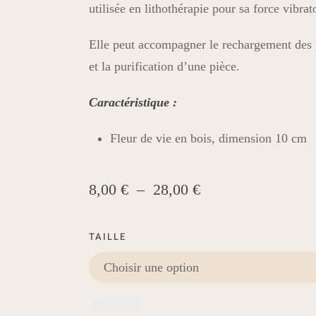
utilisée en lithothérapie pour sa force vibrat
Elle peut accompagner le rechargement des p
et la purification d’une pièce.
Caractéristique :
Fleur de vie en bois, dimension 10 cm
Plage
8,00
€
–
28,00
€
de
prix :
TAILLE
8,00 €
à
28,00 €