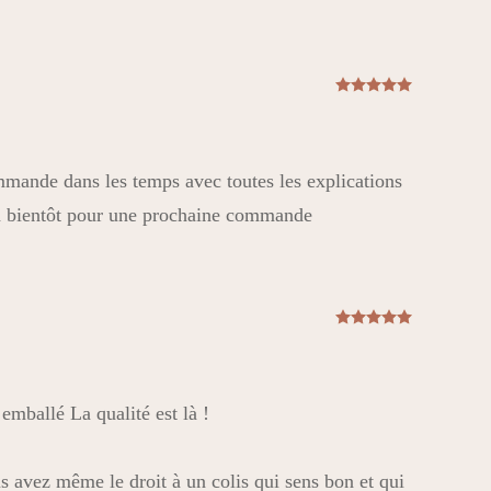
Note
5
sur
ommande dans les temps avec toutes les explications
 à bientôt pour une prochaine commande
Note
5
sur
 emballé La qualité est là !
ous avez même le droit à un colis qui sens bon et qui