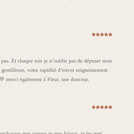
Note
5
sur
a pas. Et chaque soir je n’oublie pas de déposer mon
e gentillesse, votre rapidité d’envoi soigneusement
💚 merci également à Fleur, une douceur.
Note
5
sur
recharger mes pierres et mes bijoux, je les met