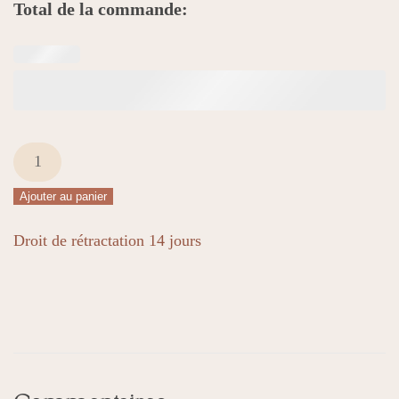
Total de la commande:
quantité
de
Ajouter au panier
Pendentifs
Lauviah
Droit de rétractation 14 jours
symboles
spirituels
et
lettres