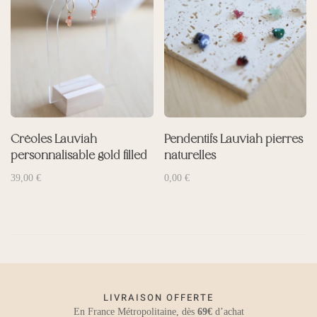
Créoles Lauviah
Pendentifs Lauviah pierres
personnalisable gold filled
naturelles
39,00
€
0,00
€
LIVRAISON OFFERTE
En France Métropolitaine, dès
69€
d’achat