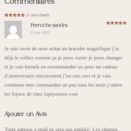
Commentaires
(
1
avis client)
Noté
1
5.00
sur 5 basé sur
notation client
N
Perroche sandra
4 juin 2025
Je suis ravie de mon achat un bracelet magnifique j’ai
déjà le collier comme ça je peux varier je peux changer
et je vais bientôt en recommander un pour un cadeau
d’anniversaire sincèrement j’en suis ravi et je vais
continuer mes commandes un peu tous les mois j’adore
les bijoux de chez lupiyastore.com
Ajouter un Avis
Votre adresse e-mail ne sera pas publiée.
Les champs