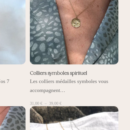
Colliers symboles spirituel
Nos 7
Les colliers médailles symboles vous
accompagnent…
Plage
31,00
€
–
39,00
€
de
prix :
31,00 €
à