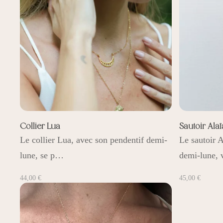
Collier Lua
Sautoir Alaï
Le collier Lua, avec son pendentif demi-
Le sautoir A
lune, se p…
demi-lune,
44,00
€
45,00
€