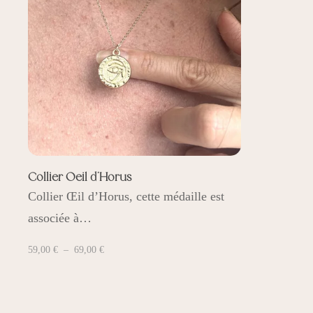
Collier Oeil d’Horus
Collier Œil d’Horus, cette médaille est
associée à…
Plage
59,00
€
–
69,00
€
de
prix :
59,00 €
à