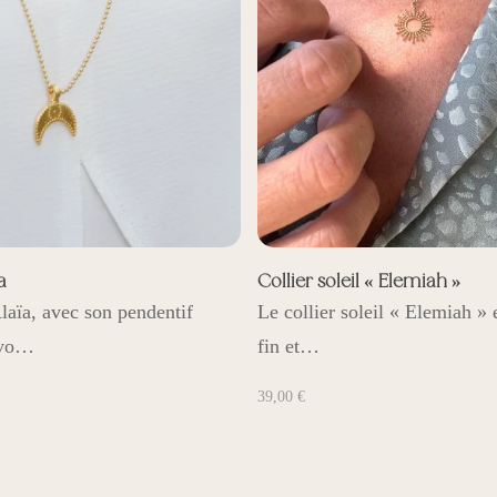
a
Collier soleil « Elemiah »
laïa, avec son pendentif
Le collier soleil « Elemiah » 
 vo…
fin et…
39,00
€