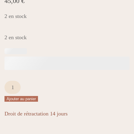
45,00
€
2 en stock
2 en stock
quantité
de
Ajouter au panier
Sautoir
Alaïa
Droit de rétractation 14 jours