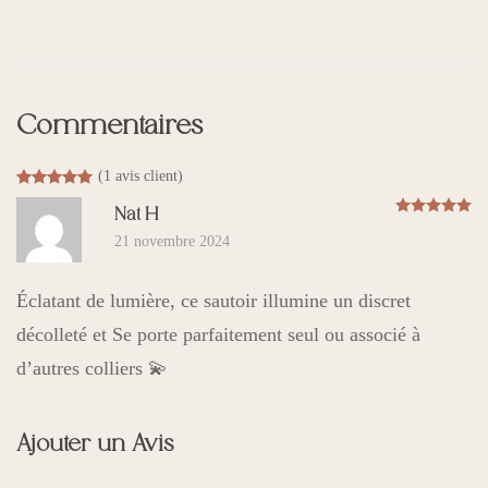
Commentaires
(
1
avis client)
Noté
1
5.00
sur 5 basé sur
notation client
N
Nat H
21 novembre 2024
Éclatant de lumière, ce sautoir illumine un discret
décolleté et Se porte parfaitement seul ou associé à
d’autres colliers 💫
Ajouter un Avis