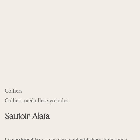
Colliers
Colliers médailles symboles
Sautoir Alaïa
Le
sautoir Alaïa
, avec son pendentif demi-lune, vous